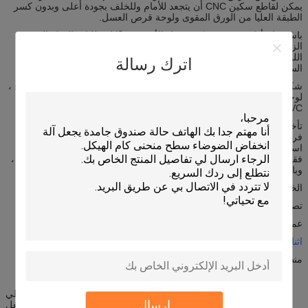
يمكن لقاطع سكين CNC أن يتجعد للأمام وللخلف بجودة أعلى وبدون كسر
الطبقة العليا من الورق المقوى ولوحة قرص العسل.
باستخدام أداة V-Cut ، يمكن تعديل الأخدود وفقًا لمتطلبات القطع المحددة.
الزوايا المتاحة هي 0 درجة ، 15 درجة ، 22.5 درجة ، 30 درجة ، 45 درجة.
اللوح والكرتون والكرتون المموج واللوح الرمادي وغيرها من مواد الكرتون
اترك رسالة
السميكة نسبيًا.
شكرًا لجميع الأدوات ، يمكنها استخدام العديد من المواد مثل الورق المموج ،
لوحة قرص العسل ، ورق البطاقات ، الرغوة ، لوح رمادي ، لوح KT ، تمدد
PVC.
تأخذ آلة MEC85 تصميم الطاولة الجديد بالكامل للإطار الفولاذي ومنطقة
فراغ الطاولة ، مما يتيح شفطًا أقوى وخصائص ميكانيكية أكثر
استقرارًا.بفضل نظام ارتفاع الأداة التلقائي ، فإنه يجعل الجهاز أكثر ذكاءً ،
فقط عن طريق الضغط على مفتاح واحد ثم يمكن ضبط عمق الأداة تلقائيًا ،
وبالتالي تجنب تجاوز الطاولة.
الخصائص الرئيسية:
تصميم إطار فولاذي جديد ، أكثر استقرارًا للآلات
عمق القطع يصل إلى سمك 60 مم ، ويغطي المواد الرئيسية.
اثنان وحدة مستقلة ، أدوات قابلة للتبديل.
منطقة فراغ جديدة ، شفط أقوى
1. نظام الاستشعار بالأشعة تحت الحمراء ، 360 درجة الأمن المحيطي
إرسال
لضمان سلامة المشغل