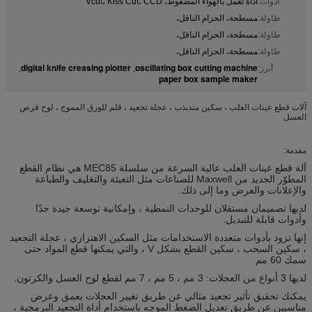
أدوات:
أداة تعمل بالهواء المضغوط، Vcut، Kiss Cut، CCD
طاولة:
مسطحة، الحزام الناقل،
طاولة:
مسطحة، الحزام الناقل،
طاولة:
مسطحة، الحزام الناقل،
digital knife creasing plotter
oscillating box cutting machine
أبرز:
,
,
paper box sample maker
آلات قطع عينات العلب ، سكين متذبذب ، عجلة تجعيد ، قلم للورق المموج ، لوح قرص
العسل
مقدمة:
آلة قطع عينات العلب عالية السرعة من سلسلة MEC85 هي نظام القطع
المطوّر الجديد من Maxwell للصناعات مثل التعبئة والتغليف والطباعة
والإعلانات والعرض وما إلى ذلك.
لديها تصميمان مستقلان للوحدات النمطية ، وإمكانية توسعة جيدة جدًا
وأدوات قابلة للتبديل.
إنها تزود بأدوات متعددة الاستخدامات مثل السكين الاهتزازي ، عجلة التجعيد
، سكين السحب ، سكين القطع بشكل V ، والتي يمكنها قطع المواد حتى
سمك 60 مم
لديها 3 أنواع من العجلات: 3 مم ، 5 مم ، 7 مم لقطع لوح العسل والكرتون.
يمكنك تحقيق تأثير تجعيد مثالي عن طريق تغيير العجلات بعمق وعرض
مناسبين.عن طريق تعديل الضغط الموجه باستخدام أداة التجعيد البرمجية ،