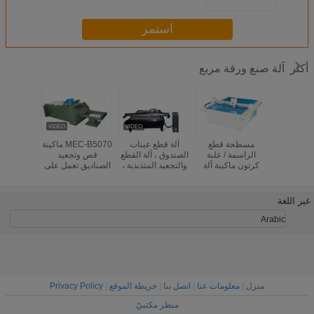
الرقمي
استمر
آلة صنع ورقة مربع
أكثر
ع عينات
مسطحة قطع
آلة قطع عينات
MEC-B5070 ماكينة
آلة قط
، آلة القطع
الراسمة / علبة
الصندوق ، آلة القطع
قص وتجعيد
الصندوق ،
المتذبذبة ،
كرتون ماكينة آلة
والتجعيد المتذبذبة ،
الصناديق تعمل على
السكين ا
ينات ، آلة
محرك فراغ مضخة
صانع العينات ، آلة
لوح PVC s ، لوح
والتجعيد 
ط ، صانع
التخطيط ، صانع
مموج mirco ، لوح
الرقمي ، 
 ، قاطع
العلب ، قاطع
PP وورق بطاقة
قطع القوا
غير اللغة
 الرقمي
السكين الرقمي
بيضاء.
الصند
Arabic
منزل
|
معلومات عنا
|
اتصل بنا
|
خريطة الموقع
|
Privacy Policy
منظر مكتبيّ