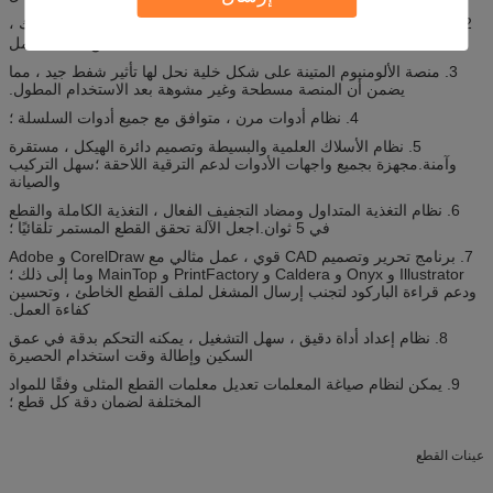
2. نظام كاميرا مثالي لتحديد المواقع ، ودعم "."أو علامة "十" وما إلى ذلك ،
تحسين كفاءة العمل
3. منصة الألومنيوم المتينة على شكل خلية نحل لها تأثير شفط جيد ، مما
يضمن أن المنصة مسطحة وغير مشوهة بعد الاستخدام المطول.
4. نظام أدوات مرن ، متوافق مع جميع أدوات السلسلة ؛
5. نظام الأسلاك العلمية والبسيطة وتصميم دائرة الهيكل ، مستقرة
وآمنة.مجهزة بجميع واجهات الأدوات لدعم الترقية اللاحقة ؛سهل التركيب
والصيانة
6. نظام التغذية المتداول ومضاد التجفيف الفعال ، التغذية الكاملة والقطع
في 5 ثوان.اجعل الآلة تحقق القطع المستمر تلقائيًا ؛
7. برنامج تحرير وتصميم CAD قوي ، عمل مثالي مع CorelDraw و Adobe
Illustrator و Onyx و Caldera و PrintFactory و MainTop وما إلى ذلك ؛
ودعم قراءة الباركود لتجنب إرسال المشغل لملف القطع الخاطئ ، وتحسين
كفاءة العمل.
8. نظام إعداد أداة دقيق ، سهل التشغيل ، يمكنه التحكم بدقة في عمق
السكين وإطالة وقت استخدام الحصيرة
9. يمكن لنظام صياغة المعلمات تعديل معلمات القطع المثلى وفقًا للمواد
المختلفة لضمان دقة كل قطع ؛
عينات القطع