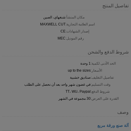
تفاصيل المنتج
مكان المنشأ:
شنغهاي، الصين
اسم العلامة التجارية:
MAXWELL CUT
إصدار الشهادات:
CE
رقم الموديل:
MEC
شروط الدفع والشحن
الحد الأدنى لكمية:
1 وحدة
الأسعار:
up to the sizes
تفاصيل التغليف:
صناديق خشبية
وقت التسليم:
في غضون شهر واحد بعد أن نحصل على الطلب
شروط الدفع:
TT، WU، Paypal
القدرة على العرض:
30 مجموعة في الشهر
وصف
آلة صنع ورقة مربع