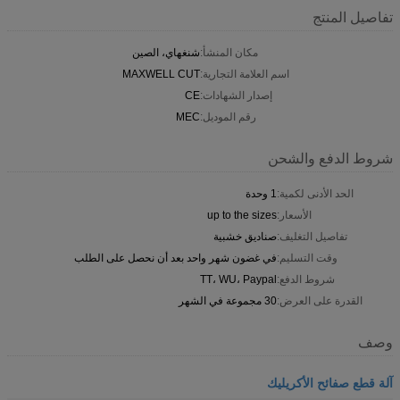
تفاصيل المنتج
مكان المنشأ:
شنغهاي، الصين
اسم العلامة التجارية:
MAXWELL CUT
إصدار الشهادات:
CE
رقم الموديل:
MEC
شروط الدفع والشحن
الحد الأدنى لكمية:
1 وحدة
الأسعار:
up to the sizes
تفاصيل التغليف:
صناديق خشبية
وقت التسليم:
في غضون شهر واحد بعد أن نحصل على الطلب
شروط الدفع:
TT، WU، Paypal
القدرة على العرض:
30 مجموعة في الشهر
وصف
آلة قطع صفائح الأكريليك