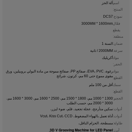
اسم
آلة الحز
المنتج:
نموذج:
DCS7
فعّال
3000MM * 1600mm
يقطع
منطقة:
ضمان:
السنة 1
سرعة:
2000MM / ثانية
مواد
أكريليك
الحفر:
مواد
رغوة، EVA، PVC، صفائح PP، صفائح مموجة من مادة البولي بروبيلين، ورق
مقوى مموج حتى 60 مم، كرتون، شرائح
القطع:
سمك
أقل من 100 ملم
القطع:
الحجم:
1300 * 1000 مم، 1800 * 1500 مم، 2500 * 1600 مم، 3000 * 1600 مم،
3000 * 2000 مم، حسب الطلب
أدوات:
سكين متأرجح، عجلة تجعيد، قلم، ضوء ليزر،
أدوات:
أداة تعمل بالهواء المضغوط، Vcut، Kiss Cut، CCD
طاولة:
مسطحة، الحزام الناقل،
3D V Grooving Machine for LED Panel
أبرز:
,