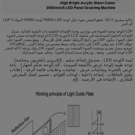
High Bright Acrylic Sheet Cutter
,
2000mm/S LED Panel Grooving Machine
عالية مشرق 3D V- قطع النقش ضوء دليل لوحة PMMA LGP لوحة PMMA المواد LGP V
آلة الحز
LGP (لوحة توجيه الضوء) هي نوع من وحدة الإضاءة الخلفية ذات التقنية العالية. ﯾﺷﻣل
اﻹﺿﺎءة اﻟﺧﻟﻔﯾﺔ اﻟﻣﺳﺗﺧدﻣﺔ ﻓﻲ ﺷﺎﺷﺔ LCD اﻟﺑﻟورﯾﺔ (LCD) أو ﻟوﺣﺔ اﻹﺿﺎءة ﻣﺻدر اﻟﺿوء
ﻟﻧﻘل اﻟﺿوء. يتكون LGP من راتنج أكريليك خفيف قابل للإرسال ، ويقع مصدر الضوء على
حواف LGP. يتم توفير LGP على جانب واحد بنمط مصمم من نقاط الليزر ، V-Cutting
لتوجيه مسار بصري وتشتت الضوء المنبعث من مصدر الضوء. الاكريليك ورقة V آلة الحفر
LGP لوحة النقش ، وخفة ، وارتفاع نسبة إشعاع الضوء ، وعلى ضوء المساواة
لمبة اللوحة LED ، صندوق إضاءة سليم ، إلكتروني (تلفزيون وشاشة) ،
لوحة طبية (لوحة عرض بالأشعة السينية) ، آلة (لوحة تحكم الجهاز) ، باعة
عرض بالتجزئة وشاشات عرض ، شاشات وعلامات فائقة الرقة ، إعلانات
مأوى الحافلات ، إضاءة داخلية ، لوحات القوائم ، تصميم كشك المعرض
التجاري ، الإضاءة في الأرضية ، إلخ.