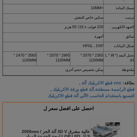
سمك المادة
<10MM
ترتيب
سكين خاص للنقش
الجهد االكهربى
220 فولت ± 10٪ 50 هرتز
سائق
أجهزة
شكل البيانات
HPGL ، DXF
تحتل البعد (L * W *
2365 * 2070 *
2965 * 2070 *
3565 * 2470 *
1100MM
1100MM
1100MM
H)
ملحوظة
يمكن تخصيص حجم أخرى.
cnc قطع الاكريليك آلة
بطاقة:
,
قطع الراسمة مسطحة,آلة قطع ورقة الاكريليك
,
التصنيع باستخدام الحاسب الآلي آلة قطع الاكريليك
احصل على افضل سعر ل
عالية مشرق 3D V آلة الحز 2000mm /
S لل LGP LED لوحة الخفيفة المواد