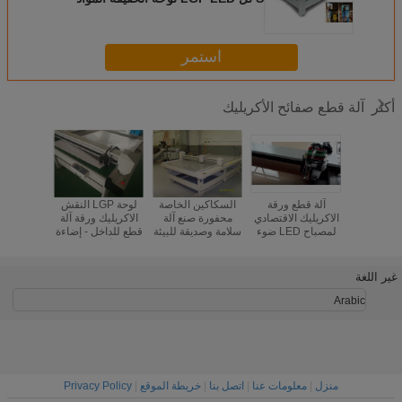
استمر
آلة قطع صفائح الأكريليك
أكثر
 السرعة
آلة قطع ورقة
السكاكين الخاصة
لوحة LGP النقش
DSP 
ة مسطحة
الاكريليك الاقتصادي
محفورة صنع آلة
الاكريليك ورقة آلة
الاكريليك 
محدد راوتر
لمصباح LED ضوء
سلامة وصديقة للبيئة
قطع للداخل - إضاءة
آلة قطع
حزام الناقل
مربع دليل لوحة
أرضية
الأ
غير اللغة
Arabic
منزل
|
معلومات عنا
|
اتصل بنا
|
خريطة الموقع
|
Privacy Policy