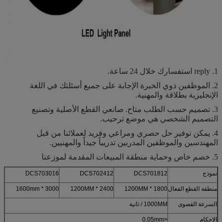
1. reply استفسارك خلال 24 ساعة.
2. الموظفين ذوي الخبرة الإجابة على جميع أسئلتك في اللغة
الإنجليزية بطلاقة والمهنية.
3. تصميم حسب الطلب متاح.
صانعي القطع الأصلية وتصنيع
التصميم الشخصي هي موضع ترحيب.
4. يمكن توفير حل حصري ومراعي وفريد ​​لعملائنا من قبل
المهندسين والموظفين المدربين تدريباً جيداً والمهنيين.
5. خصم خاص وحماية منطقة المبيعات المقدمة لموزعنا
نموذج
DCS701812
DCS702412
DCS703016
منطقة القطع الفعال
1800 * 1200MM
2400 * 1200MM
3000 * 1600mm
السرعة القصوى
1000MM / ثانية
الاحكام
<0.05mm