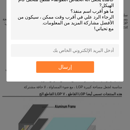
سلسلة DCS70 LGP V-cuter التي تم تطويرها بشكل مشترك من قبل شركتنا ، تأتي
بسكين نقش خاص لقطع V-groove على LGP الاكريليك. هذا المنتج مناسب تمامًا لمعالجة
LGP كبيرة المساحة دون توصيل طبقات. يتميز LGP بالخصائص التالية على النحو التالي:
v-cut:
نسبة تحويل عالية للضوء (أكثر من 40٪ في المتوسط)
ضوء المساواة
طويل العمر الافتراضي
السلامة والبيئة ودية
تحت نفس المنطقة والخفة ، وارتفاع نسبة إشعاع الضوء ، وانخفاض القوة
إرسال
تحت نفس الخفة ، لاستخدام مواد أرق لتوفير التكاليف. هو الخيار الأول لصنع صندوق
الضوء الرفيع
لجعل أي أرقام ، مثل الدائرة ، القطع الناقص ، قوس دائري ، مثلث
مناسبة لجعل مساحة كبيرة LGP ، مع ضوء المساواة ، لا حافة مشتركة
هذه المنتجات تسمى أيضا LGP القاطع ، LGP V القاطع الخ